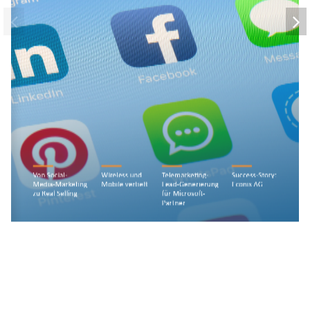
Von Social-
Wireless und 
Telemarketing-
Success-Story: 
Media-Marketing 
Mobile vertieft
Lead-Generierung 
Econis AG
zu Real Selling
für Microsoft-
Partner