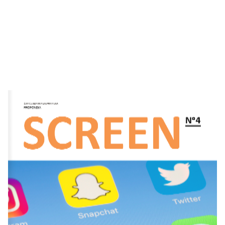
Der Kundennewsletter von 
SCREEN
N
0
4