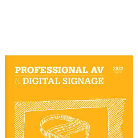
PROFESSIONAL AV
2022
CHF 
20.–
&
DIGITAL  SIGNAGE
Bilder: komunitestock / FrankRamspott; iStockphoto.com
PROFESSIONAL AV