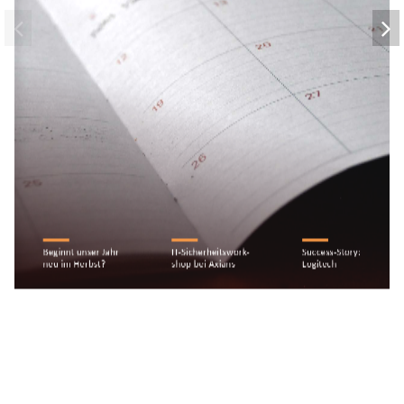
Beginnt unser Jahr 
IT-Sicherheitswork
-
Success-Story: 
neu im Herbst?
shop bei Axians
Logitech