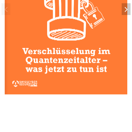
CYBERSECURITY  |  2025
Verschlüsselung im Quante