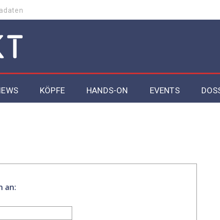
adaten
IEWS
KÖPFE
HANDS-ON
EVENTS
DOS
n an: