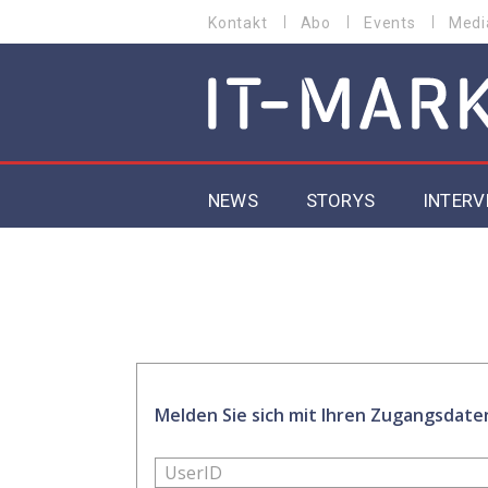
Kontakt
Abo
Events
Medi
HEADER
MENU
NEWS
STORYS
INTERV
MAIN NAVIGATION
Melden Sie sich mit Ihren Zugangsdate