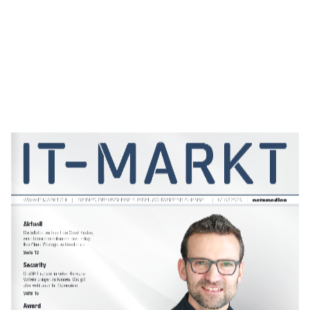
WWW.IT-MARKT.CH 
| 
DIE INFO-DREHSCHEIBE FÜR DEN SCHWEIZER IT-CHANNEL 
| 
N° 02 2023 
| 
Aktuell
Die Inflation verteuert die Cloud-Kosten,  
was Unternehmenskunden dazu bringt, 
ihre Cloud-Strategie zu überdenken.
Seite 13
Security
ChatGPT scheint in vielen  Bereichen 
Vorteile bringen zu können. Das gilt 
aber wohl auch für Cybercrime.
Seite 16
Award