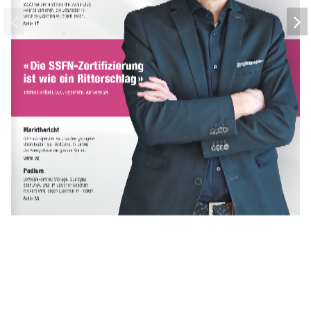
2023 werden erstmals die Swiss CISO 
Awards verliehen, die Schweizer IT- 
Security-Experten würdigen sollen.
Seite 17
« Die SSFN-Zertifizierung   
ist wie ein Ritterschlag » 
Thomas Knüsel, CEO, Cyberlink. Ab Seite 24
Marktbericht
All-Flash-Speicher verursachen geringere 
Stromkosten als Harddisks. In Zeiten 
der Energiekrise ein grosser Vorteil.
Seite 32
Podium
Software-defined Storage, Quarzglas 
oder DNA. Was im Speicher-Geschäft 
relevant wird, sagen Experten im Podium.
Seite 33